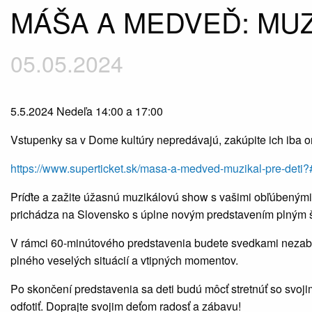
MÁŠA A MEDVEĎ: MUZ
05.05.2024
5.5.2024 Nedeľa 14:00 a 17:00
Vstupenky sa v Dome kultúry nepredávajú, zakúpite ich iba o
https://www.superticket.sk/masa-a-medved-muzikal-pre-deti?
Príďte a zažite úžasnú muzikálovú show s vašimi obľúbenými
prichádza na Slovensko s úplne novým predstavením plným š
V rámci 60-minútového predstavenia budete svedkami nezabu
plného veselých situácií a vtipných momentov.
Po skončení predstavenia sa deti budú môcť stretnúť so svojim
odfotiť. Doprajte svojim deťom radosť a zábavu!