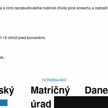
 s nimi nezabudnuteľné rodinné chvíle plné smiechu a radosti!
oň 15 minút pred koncertom.
ek.
19
Reštaurácií
ský
Matričný
Dane
úrad
popl