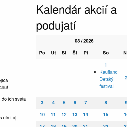
Kalendár akcií a
podujatí
08 / 2026
Po
Ut
St
Št
Pi
So
N
1
Kaufland
Detský
jica
festival
chu!
 do ich sveta
3
4
5
6
7
8
10
11
12
13
14
15
1
s nimi aj
17
18
19
20
21
22
2