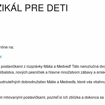
IKÁL PRE DETI
nline na:
#/
 postavičkami z rozprávky Máša a Medveď! Táto nerozlučná dvo
ibalstva, nových pesničiek a hlavne množstvom zábavy a smie
dnuteľných dobrodružstiev Máše a Medveďa, ktoré vás vtiahnu
i milovanými postavičkami, pozrieť si ich zblízka a dokonca sa 