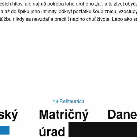
ch hitov, ale najmä potreba toho druhého „ja“, a to život oby
až do špiku jeho intimity, odkryť pozlátku šoubiznisu, vzostupy
u nikdy sa nevzdať a precítiť naplno chuť života. Lebo ako sa h
19
Reštaurácií
ský
Matričný
Dane
úrad
popl