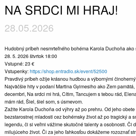
NA SRDCI MI HRAJ!
28.05.2026
Hudobný príbeh nesmrteľného bohéma Karola Duchoňa ako s
28. 5. 2026 štvrtok 18:00
Vstupné: 23 €
Vstupenky:
https://shop.entradio.sk/event/52500
Pravdivý príbeh ožije krásnou hudbou a výbornými činoherným
Najväčšie hity v podaní Martina Gyimesiho ako Zem pamätá,
decembri, Na srdci mi hrá, Cítim, Tancujem s tebou rád, Ele
mám rád, Šiel, šiel som, s úsmevom.
Zažite Karola Duchoňa od výhry až po prehru. Od jeho obete 
bezstarostnej mladosti cez bohémsky život až po tragický a s
legendu, či si veľmi vážime skutočné talenty a osobnosti. Č
milujúceho život. Či za jeho ľahkosťou dokážeme rozoznať s