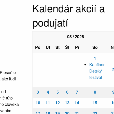
Kalendár akcií a
podujatí
08 / 2026
Po
Ut
St
Št
Pi
So
N
1
Kaufland
Detský
 Pieseň o
festival
 ako ľudí
, od
3
4
5
6
7
8
ť“ túto
10
11
12
13
14
15
1
ého človeka
ovaním
17
18
19
20
21
22
2