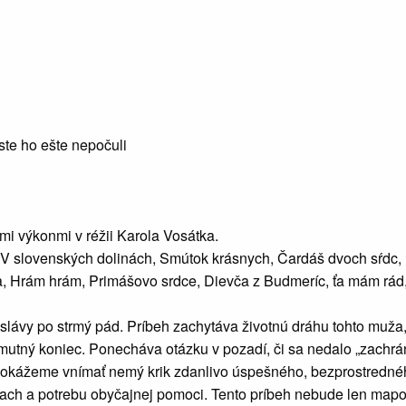
te ho ešte nepočuli
i výkonmi v réžii Karola Vosátka.
 V slovenských dolinách, Smútok krásnych, Čardáš dvoch sŕdc,
na, Hrám hrám, Primášovo srdce, Dievča z Budmeríc, ťa mám rád,
slávy po strmý pád. Príbeh zachytáva životnú dráhu tohto muža
mutný koniec. Ponecháva otázku v pozadí, či sa nedalo „zachráni
i dokážeme vnímať nemý krik zdanlivo úspešného, ​​bezprostredn
trach a potrebu obyčajnej pomoci. Tento príbeh nebude len map