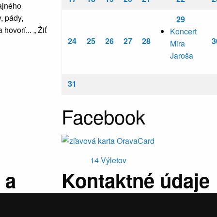
čajného
, pády,
29
ovorí... „ Žiť
Koncert
24
25
26
27
28
3
Mira
Jaroša
31
Facebook
14
Výletov
 a
Kontaktné údaje
atky