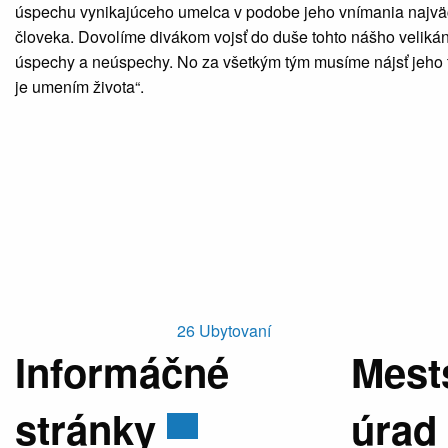
úspechu vynikajúceho umelca v podobe jeho vnímania najväčší
človeka. Dovolíme divákom vojsť do duše tohto nášho velikána 
úspechy a neúspechy. No za všetkým tým musíme nájsť jeho túžb
je umením života“.
26
Ubytovaní
Informáčné
Mest
stránky
úrad