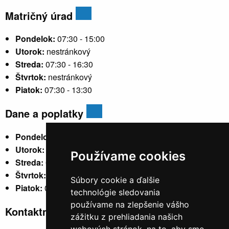
Matričný úrad
Pondelok:
07:30 - 15:00
Utorok:
nestránkový
Streda:
07:30 - 16:30
Štvrtok:
nestránkový
Piatok:
07:30 - 13:30
Dane a poplatky
Pondelok:
07:30 - 15:30
Utorok:
nestránkový
Používame cookies
Streda:
07:30 - 17:00
Štvrtok:
nestránkový
Súbory cookie a ďalšie
Piatok:
07:30 - 14:00
technológie sledovania
používame na zlepšenie vášho
Kontaktné údaje
zážitku z prehliadania našich